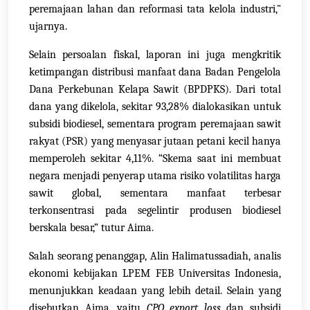
peremajaan lahan dan reformasi tata kelola industri,"
ujarnya.
Selain persoalan fiskal, laporan ini juga mengkritik
ketimpangan distribusi manfaat dana Badan Pengelola
Dana Perkebunan Kelapa Sawit (BPDPKS). Dari total
dana yang dikelola, sekitar 93,28% dialokasikan untuk
subsidi biodiesel, sementara program peremajaan sawit
rakyat (PSR) yang menyasar jutaan petani kecil hanya
memperoleh sekitar 4,11%. “Skema saat ini membuat
negara menjadi penyerap utama risiko volatilitas harga
sawit global, sementara manfaat terbesar
terkonsentrasi pada segelintir produsen biodiesel
berskala besar,” tutur Aima.
Salah seorang penanggap, Alin Halimatussadiah, analis
ekonomi kebijakan LPEM FEB Universitas Indonesia,
menunjukkan keadaan yang lebih detail. Selain yang
disebutkan Aima, yaitu
CPO export loss
dan subsidi