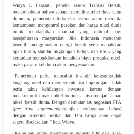
Widya L Larasati, peneliti senior Transisi Bersih,
menambahkan bahwa sebagai pemilik sumber daya yang
dominan, pemerintah Indonesia secara alami memiliki
kemampuan mengontrol pasokan dan harga nikel dunia
untuk mendapatkan manfaat yang optimal bagi
kesejahteraan masyarakat. Jika Indonesia mencabut
insentif, menggunakan energi bersih serta menaikkan
upah buruh, standar lingkungan hidup, dan ESG, yang
kemudian mengakibatkan kenaikan biaya produksi nikel,
maka pasar nikel dunia akan menyesuaikan.
“Pemerintah perlu mencabut insentif langsung/tidak
langsung nikel dan memperbaiki isu lingkungan. Tidak
perlu takut kehilangan investasi karena dengan
melakukan itu maka nikel Indonesia bisa menjadi acuan
nikel ‘bersih’ dunia. Dengan demikian isu negosiasi FTA
(
free trade agreement
/perjanjian perdagangan bebas)
dengan Amerika Serikat dan Uni Eropa akan dapat
segera diselesaikan,” kata Widya.
“Keinginan untuk membangun industri hilir dari SDA