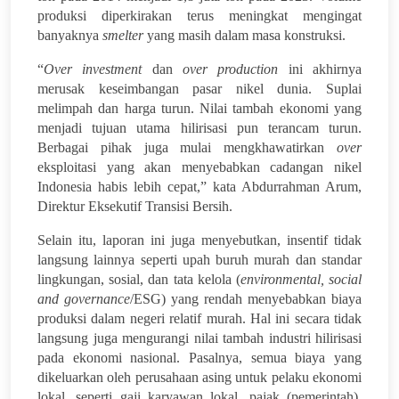
produksi diperkirakan terus meningkat mengingat
banyaknya
smelter
yang masih dalam masa konstruksi.
“
Over investment
dan
over production
ini akhirnya
merusak keseimbangan pasar nikel dunia. Suplai
melimpah dan harga turun. Nilai tambah ekonomi yang
menjadi tujuan utama hilirisasi pun terancam turun.
Berbagai pihak juga mulai mengkhawatirkan
over
eksploitasi yang akan menyebabkan cadangan nikel
Indonesia habis lebih cepat,” kata Abdurrahman Arum,
Direktur Eksekutif Transisi Bersih.
Selain itu, laporan ini juga menyebutkan, insentif tidak
langsung lainnya seperti upah buruh murah dan standar
lingkungan, sosial, dan tata kelola (
environmental, social
and governance
/ESG) yang rendah menyebabkan biaya
produksi dalam negeri relatif murah. Hal ini secara tidak
langsung juga mengurangi nilai tambah industri hilirisasi
pada ekonomi nasional. Pasalnya, semua biaya yang
dikeluarkan oleh perusahaan asing untuk pelaku ekonomi
lokal, seperti gaji karyawan lokal, pajak (pemerintah),